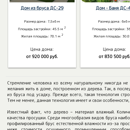
Дом из бруса ДС-29
Дом - Баня ДС-
Размер дома: 7,5х6 м
Размер дома: 6х6 
2
Площадь застройки: 45.5 м
Площадь застройки: 3
2
Жилая площадь: 78.1 м
Жилая площадь: 30.8
Цена дома:
Цена дома:
от 920 000 руб.
от 830 500 руб
Стремление человека ко всему натуральному никогда не и
желания жить в доме, построенном из дерева. Так, в пос
из бруса под усадку. Прежде всего, такая технология стро
Тем не менее, данная технология имеет и свои особенности,
Известный факт, что дерево – материал влажный. Колич
качества просушки. Среди многообразия видов бруса наиб
профилированный брус естественной влажности из-за прос
ниже стоимости осушенного промышленным способом