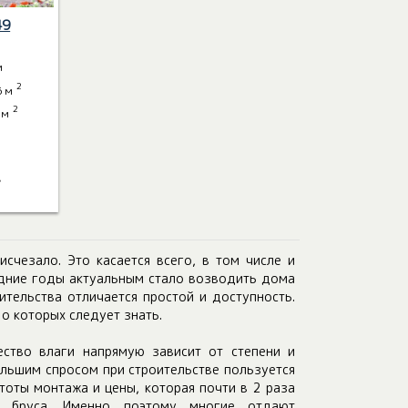
49
м
2
6 м
2
 м
.
счезало. Это касается всего, в том числе и
ледние годы актуальным стало возводить дома
ительства отличается простой и доступность.
 о которых следует знать.
ество влаги напрямую зависит от степени и
ольшим спросом при строительстве пользуется
тоты монтажа и цены, которая почти в 2 раза
 бруса. Именно поэтому многие отдают