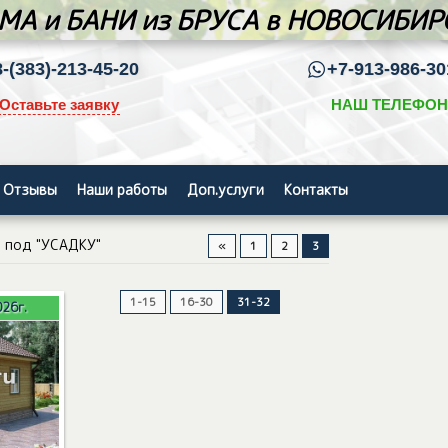
МА и БАНИ из БРУСА в НОВОСИБИР
8-(383)-213-45-20
+7-913-986-30
Оставьте заявку
НАШ ТЕЛЕФОН
Отзывы
Наши работы
Доп.услуги
Контакты
 под "УСАДКУ"
«
1
2
3
1-15
16-30
31-32
26г.