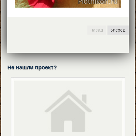
назад
вперёд
Не нашли проект?