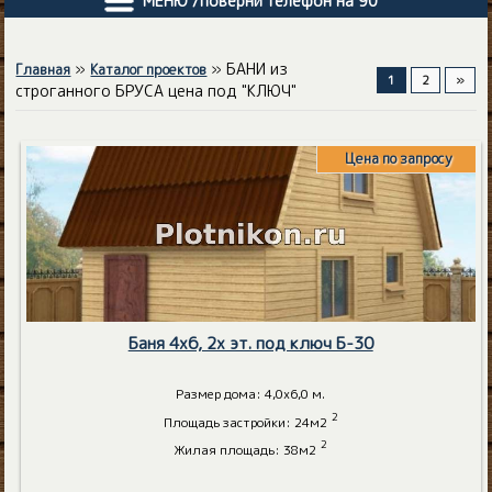
МЕНЮ /поверни телефон на 90"
»
» БАНИ из
Главная
Каталог проектов
1
2
»
строганного БРУСА цена под "КЛЮЧ"
Цена по запросу
Баня 4х6, 2х эт. под ключ Б-30
Размер дома: 4,0х6,0 м.
2
Площадь застройки: 24м2
2
Жилая площадь: 38м2